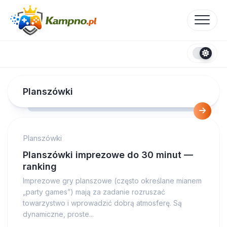
Skip
to
content
Planszówki
Planszówki
Planszówki imprezowe do 30 minut —
ranking
Imprezowe gry planszowe (często określane mianem
„party games”) mają za zadanie rozruszać
towarzystwo i wprowadzić dobrą atmosferę. Są
dynamiczne, proste...