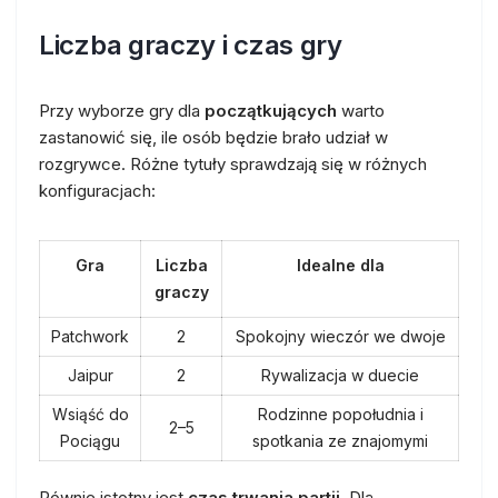
Liczba graczy i czas gry
Przy wyborze gry dla
początkujących
warto
zastanowić się, ile osób będzie brało udział w
rozgrywce. Różne tytuły sprawdzają się w różnych
konfiguracjach:
Gra
Liczba
Idealne dla
graczy
Patchwork
2
Spokojny wieczór we dwoje
Jaipur
2
Rywalizacja w duecie
Wsiąść do
Rodzinne popołudnia i
2–5
Pociągu
spotkania ze znajomymi
Równie istotny jest
czas trwania partii
. Dla