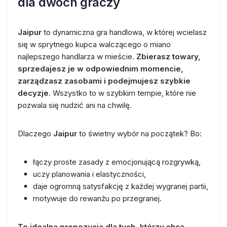
dla dwóch graczy
Jaipur
to dynamiczna gra handlowa, w której wcielasz
się w sprytnego kupca walczącego o miano
najlepszego handlarza w mieście.
Zbierasz towary,
sprzedajesz je w odpowiednim momencie,
zarządzasz zasobami i podejmujesz szybkie
decyzje
. Wszystko to w szybkim tempie, które nie
pozwala się nudzić ani na chwilę.
Dlaczego
Jaipur
to świetny wybór na początek? Bo:
łączy proste zasady z emocjonującą rozgrywką,
uczy planowania i elastyczności,
daje ogromną satysfakcję z każdej wygranej partii,
motywuje do rewanżu po przegranej.
To idealna propozycja dla tych, którzy chcą