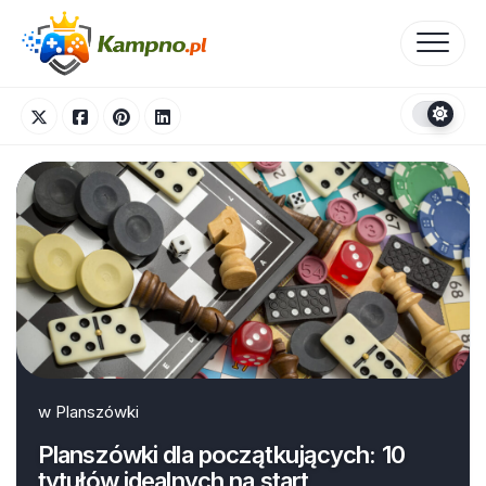
Skip
to
content
w
Planszówki
Planszówki dla początkujących: 10
tytułów idealnych na start