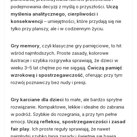
podejmowania decyzji z myślą o przyszłości.
Uczą
myślenia analitycznego, cierpliwości i
konsekwencji
– umiejętności, które przydają się nie
tylko przy planszy, ale i w codziennym życiu.
Gry memory
, czyli klasyczne gry pamięciowe, to hit
wśród najmłodszych. Proste zasady, kolorowe
ilustracje i szybka rozgrywka sprawiają, że dzieci w
wieku 3–5 lat chętnie po nie sięgają.
Ćwiczą pamięć
wzrokową i spostrzegawczość
, oferując przy tym
rozwój poznawczy bez nudy i presji.
Gry karciane dla dzieci
to małe, ale bardzo sprytne
rozwiązanie. Kompaktowe, lekkie i idealne do zabrania
w podróż. Szybkie do rozegrania, a przy tym pełne
emocji.
Uczą refleksu, spostrzegawczości i zasad
fair play
. Ich proste reguły sprawiają, że nawet
najmłodsi szybko łapią zasady i świetnie się bawią.