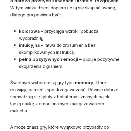
o bardzo prostych zasadach i krótkiej rozgrywce
.
W tym wieku dzieci dopiero uczą się skupiać uwagę,
dlatego gra powinna być:
kolorowa
– przyciąga wzrok i pobudza
wyobraźnię,
intuicyjna
– łatwa do zrozumienia bez
skomplikowanych instrukcji,
pełna pozytywnych emocji
– buduje pozytywne
skojarzenia z graniem.
Świetnym wyborem są gry typu
memory
, które
rozwijają pamięć i spostrzegawczość. Równie dobrze
sprawdzają się tytuły z bohaterami znanych bajek –
łączą naukę z emocjonalnym zaangażowaniem
malucha.
A może znasz gry, które wyjątkowo przypadły do