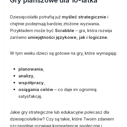
Gry planszowe dla 10-latka
Dziesięciolatki potrafią już
myśleć strategicznie
i
chętnie podejmują bardziej złożone wyzwania.
Przykładem może być
Scrabble
– gra, która rozwija
zarówno
umiejętności językowe, jak i logiczne
.
W tym wieku dzieci są gotowe na gry, które wymagają:
planowania
,
analizy
,
współpracy
,
osiągania celów
– co daje im ogromną
satysfakcję.
Jakie gry strategiczne lub edukacyjne polecasz dla
dziesięciolatków? Czy są takie, które Twoim zdaniem
szczególnie rozwijają kompetencje społeczne i