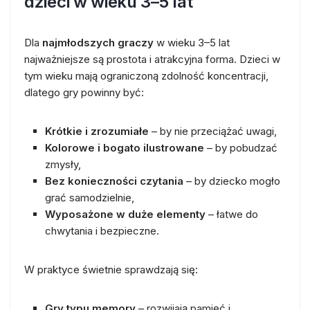
dzieci w wieku 3–5 lat
Dla
najmłodszych graczy
w wieku 3–5 lat
najważniejsze są prostota i atrakcyjna forma. Dzieci w
tym wieku mają ograniczoną zdolność koncentracji,
dlatego gry powinny być:
Krótkie i zrozumiałe
– by nie przeciążać uwagi,
Kolorowe i bogato ilustrowane
– by pobudzać
zmysły,
Bez konieczności czytania
– by dziecko mogło
grać samodzielnie,
Wyposażone w duże elementy
– łatwe do
chwytania i bezpieczne.
W praktyce świetnie sprawdzają się:
Gry typu memory
– rozwijają pamięć i